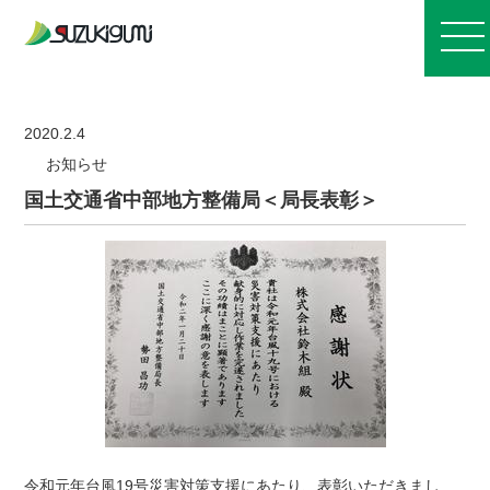
お知らせ
2020.2.4
お知らせ
会社案内
国土交通省中部地方整備局＜局長表彰＞
事業紹介
施工実績
採用情報
令和元年台風19号災害対策支援にあたり、表彰いただきまし