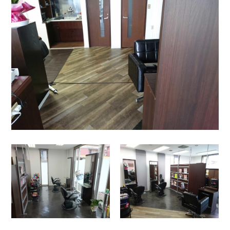
お問い合わせ
事務所・店舗
住宅
共同住宅
学校
工場
特殊建築
病院
神社仏閣
福祉関連施設
その他改修工事
内装リフォーム
外壁塗替工事
外構改修工事
水廻りリフォーム
防水改修工事