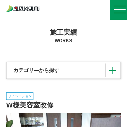
お知らせ
施工実績
WORKS
会社案内
事業紹介
カテゴリ―から探す
施工実績
リノベーション
その他の施設
住宅団地造成・各種開発事業
W様美容室改修
採用情報
橋梁
治山・治水・林道
浄化センター
港湾
道路