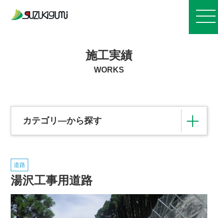
お知らせ
施工実績
WORKS
会社案内
事業紹介
カテゴリ―から探す
施工実績
道路
その他の施設
住宅団地造成・各種開発事業
湯沢工事用道路
採用情報
橋梁
治山・治水・林道
浄化センター
港湾
道路