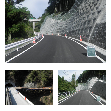
お問い合わせ
事務所・店舗
住宅
共同住宅
学校
工場
特殊建築
病院
神社仏閣
福祉関連施設
その他改修工事
内装リフォーム
外壁塗替工事
外構改修工事
水廻りリフォーム
防水改修工事