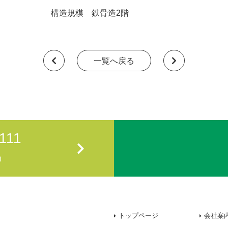
構造規模 鉄骨造2階
一覧へ戻る
111
)
トップページ
会社案