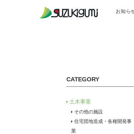
お知ら
事業紹介
会社案内
採用情報
事業紹介 
会社案内
採用情報 
土木事業
ユーミーマ
新卒採用に
よくある質
CATEGORY
土木事業
その他の施設
住宅団地造成・各種開発事
業