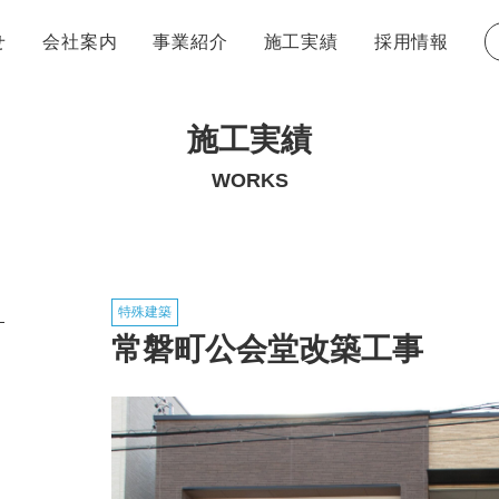
せ
会社案内
事業紹介
施工実績
採用情報
トップ
トップ
品質・安全・環境に関する方針
DXビジョン
SDGs
施工実績
ンション
ついて
建築事業
キャリア採用について
リノベーション事業
社員紹介
社長メッセ
問
エントリーフォーム
WORKS
特殊建築
常磐町公会堂改築工事