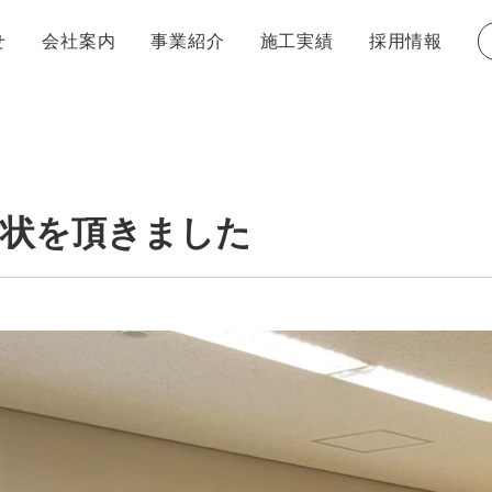
せ
会社案内
事業紹介
施工実績
採用情報
トップ
トップ
品質・安全・環境に関する方針
DXビジョン
SDGs
ンション
ついて
建築事業
キャリア採用について
リノベーション事業
社員紹介
社長メッセ
問
エントリーフォーム
謝状を頂きました