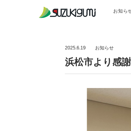
お知ら
事業紹介
会社案内
採用情報
事業紹介 
会社案内
採用情報 
土木事業
ユーミーマ
新卒採用に
よくある質
2025.6.19
お知らせ
浜松市より感