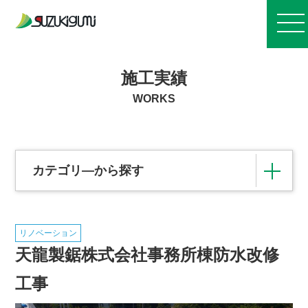
お知らせ
施工実績
WORKS
会社案内
事業紹介
カテゴリ―から探す
施工実績
リノベーション
その他の施設
住宅団地造成・各種開発事業
天龍製鋸株式会社事務所棟防水改修
採用情報
橋梁
治山・治水・林道
浄化センター
工事
港湾
道路