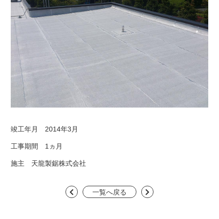
お問い合わせ
事務所・店舗
住宅
共同住宅
学校
工場
特殊建築
病院
神社仏閣
福祉関連施設
竣工年月 2014年3月
その他改修工事
内装リフォーム
工事期間 1ヵ月
外壁塗替工事
外構改修工事
施主 天龍製鋸株式会社
水廻りリフォーム
防水改修工事
一覧へ戻る